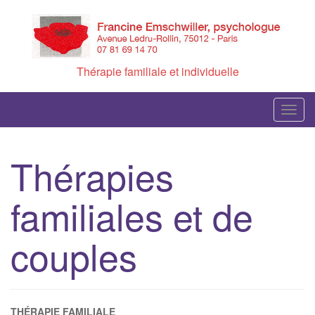
Skip
to
content
Thérapie familiale et individuelle
T
o
g
Thérapies
g
l
familiales et de
e
n
a
couples
v
i
g
a
THÉRAPIE FAMILIALE