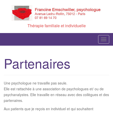
Skip
to
content
Thérapie familiale et individuelle
T
o
g
Partenaires
g
l
e
n
Une psychologue ne travaille pas seule.
a
Elle est rattachée à une association de psychologues et/ ou de
v
psychanalystes. Elle travaille en réseau avec des collègues et des
i
partenaires.
g
Aux patients que je reçois en individuel et qui souhaitent
a