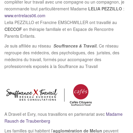
compléter leur travail avec une compagne ou un compagnon, je
t
recommande tout particulièrement Madame
LELIA PEZZILLO
:
i
www.entrelacs06.com
o
Lelia PEZZILLO et Francine EMSCHWILLER ont travaillé au
n
CECCOF
en thérapie familiale et en Espace de Rencontre
Parents Enfants.
Je suis affiliée au réseau
Souffrances & Travail.
Ce réseau
regroupe des médecins, des psychologues, des juristes, des
médecins du travail, formés pour accompagner des
professionnels exposés à la Souffrance au Travail
A Draveil et Evry, nous travaillons en partenariat avec
Madame
Rausch de Traubenberg
Les familles qui habitent l’
agglomération de Melun
peuvent