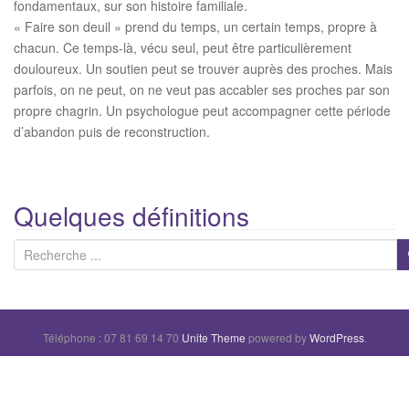
fondamentaux, sur son histoire familiale.
« Faire son deuil » prend du temps, un certain temps, propre à
chacun. Ce temps-là, vécu seul, peut être particulièrement
douloureux. Un soutien peut se trouver auprès des proches. Mais
parfois, on ne peut, on ne veut pas accabler ses proches par son
propre chagrin. Un psychologue peut accompagner cette période
d’abandon puis de reconstruction.
Quelques définitions
R
e
c
h
Téléphone : 07 81 69 14 70
Unite Theme
powered by
WordPress
.
e
r
c