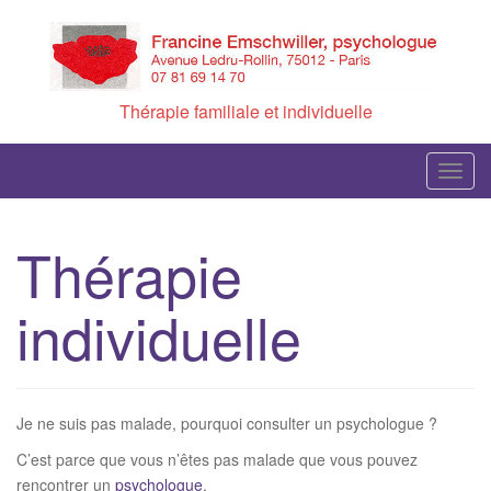
Skip
to
content
Thérapie familiale et individuelle
T
o
g
Thérapie
g
l
individuelle
e
n
a
v
i
Je ne suis pas malade, pourquoi consulter un psychologue ?
g
C’est parce que vous n’êtes pas malade que vous pouvez
a
rencontrer un
psychologue
.