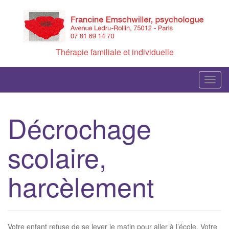
Skip
to
content
Thérapie familiale et individuelle
T
o
g
Décrochage
g
l
scolaire,
e
n
a
harcèlement
v
i
g
a
Votre enfant refuse de se lever le matin pour aller à l’école. Votre