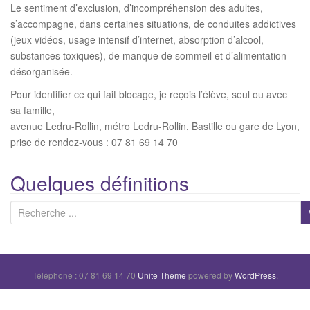
Le sentiment d’exclusion, d’incompréhension des adultes,
s’accompagne, dans certaines situations, de conduites addictives
(jeux vidéos, usage intensif d’internet, absorption d’alcool,
substances toxiques), de manque de sommeil et d’alimentation
désorganisée.
Pour identifier ce qui fait blocage, je reçois l’élève, seul ou avec
sa famille,
avenue Ledru-Rollin, métro Ledru-Rollin, Bastille ou gare de Lyon,
prise de rendez-vous : 07 81 69 14 70
Quelques définitions
R
e
c
h
Téléphone : 07 81 69 14 70
Unite Theme
powered by
WordPress
.
e
r